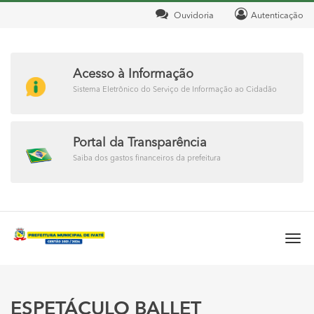
Ouvidoria
Autenticação
Acesso à Informação
Sistema Eletrônico do Serviço de Informação ao Cidadão
Portal da Transparência
Saiba dos gastos financeiros da prefeitura
Togg
navi
ESPETÁCULO BALLET