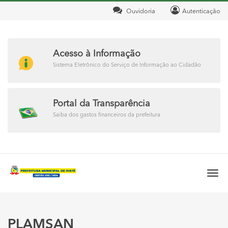
Ouvidoria
Autenticação
Acesso à Informação
Sistema Eletrônico do Serviço de Informação ao Cidadão
Portal da Transparência
Saiba dos gastos financeiros da prefeitura
Togg
navi
PLAMSAN