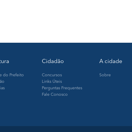
tura
Cidadão
A cidade
e do Prefeito
Concursos
Sobre
ção
Links Úteis
ias
Perguntas Frequentes
Fale Conosco