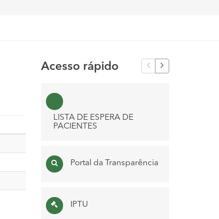
Acesso rápido
PN
LISTA DE ESPERA DE
PACIENTES
LISTA D
Portal da Transparência
´S
IPTU
Con