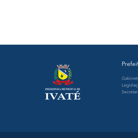
Prefei
Gabinet
Legisla
Secretar