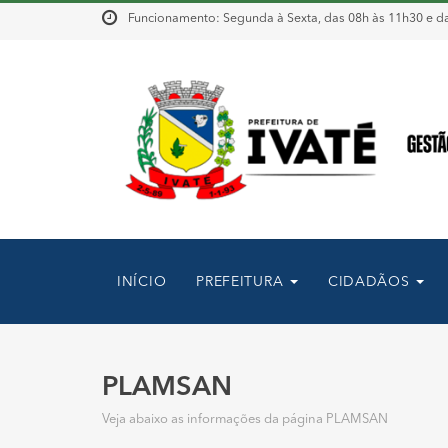
Funcionamento: Segunda à Sexta, das 08h às 11h30 e da
INÍCIO
PREFEITURA
CIDADÃOS
PLAMSAN
Veja abaixo as informações da página PLAMSAN