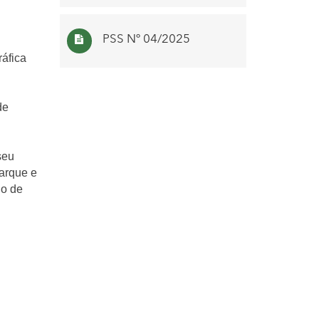
PSS Nº 04/2025
NFS
áfica
de
seu
barque e
do de