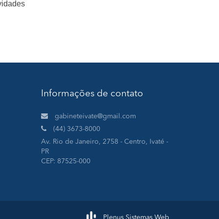
vidades
Informações de contato
gabineteivate@gmail.com
(44) 3673-8000
Av. Rio de Janeiro, 2758 - Centro, Ivaté -
PR
CEP: 87525-000
Plenus Sistemas Web