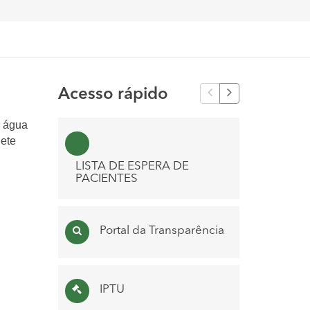
Acesso rápido
e água
nete
PN
LISTA DE ESPERA DE
PACIENTES
LISTA D
Portal da Transparência
´S
IPTU
Con