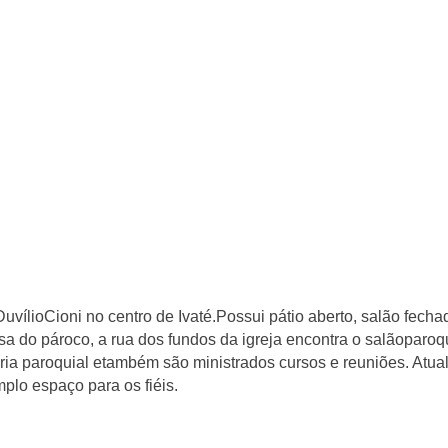
DuvílioCioni no centro de Ivaté.Possui pátio aberto, salão fecha
a do pároco, a rua dos fundos da igreja encontra o salãoparoqu
ria paroquial etambém são ministrados cursos e reuniões. Atu
lo espaço para os fiéis.