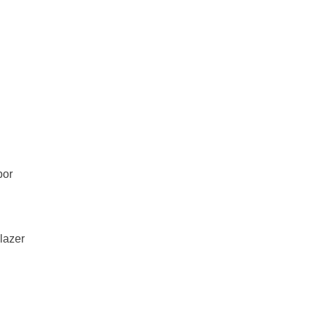
por
lazer