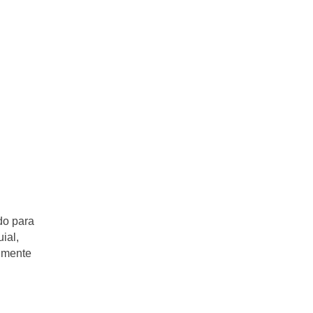
do para
ial,
almente