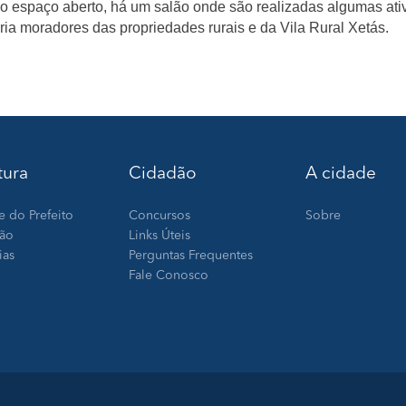
 espaço aberto, há um salão onde são realizadas algumas ati
oria moradores das propriedades rurais e da Vila Rural Xetás.
tura
Cidadão
A cidade
e do Prefeito
Concursos
Sobre
ção
Links Úteis
ias
Perguntas Frequentes
Fale Conosco