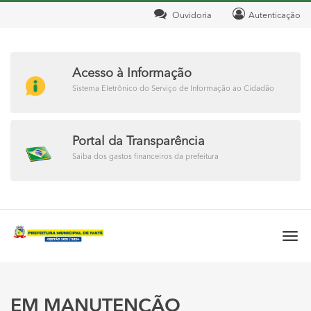
Ouvidoria
Autenticação
Acesso à Informação
Sistema Eletrônico do Serviço de Informação ao Cidadão
Portal da Transparência
Saiba dos gastos financeiros da prefeitura
Togg
navi
EM MANUTENÇÃO