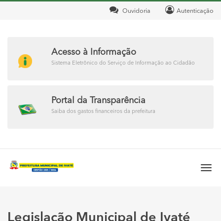
Ouvidoria
Autenticação
Acesso à Informação
Sistema Eletrônico do Serviço de Informação ao Cidadão
Portal da Transparência
Saiba dos gastos financeiros da prefeitura
Togg
navi
Legislação Municipal de Ivaté